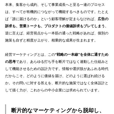
本来、集客から成約、そして事業成長へと至る一連のプロセス
は、すべてが有機的につながって機能するべきものです。たとえ
ば「誰に届けるのか」という顧客理解が定まらなければ、
広告の
訴求も、営業トークも、プロダクトの価値訴求もブレてしまう
。
逆に言えば、経営視点から一本筋の通った戦略があれば、個別の
施策も自ずと精度が上がり、相乗的な成果が生まれます。
経営マーケティングとは、この
“戦略の一本線”を全体に通すため
の思考
であり、あらゆる打ち手を断片ではなく連動した仕組みと
して機能させるための設計力です。情報や選択肢があふれる時代
だからこそ、どのように価値を届け、どのように選ばれ続ける
か。その問いに対する答えを、断片的な施策ではなく全体設計と
して描く力が、これからの中小企業には求められています。
断片的なマーケティングから脱却し、