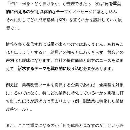
「誰に・何を・どう届けるか」が整理できたら、次は“
何を重点
的に伝えるの
か”を具体的なテーマやメッセージに落とし込み、
それに対してどの成果指標（KPI）を置くのかを設計していく段
階です。
情報を多く発信すれば成果が出るわけではありません。あれもこ
れも伝えようとすると、結局どの強みも伝わりきらず、競合との
差別化も曖昧になります。自社の提供価値と顧客のニーズを踏ま
えて、
訴求するテーマを戦略的に絞り込む
必要があります。
例えば、業務改善ツールを提供する企業であれば、全業種を対象
にするのではなく、特にどの業界に特化しているのかを明確に打
ち出したほうが訴求力は高まります（例：製造業に特化した業務
改善ツール）。
また、ここで重要になるのが「何を成果と見なすのか」という評