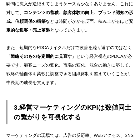
瞬間に流入が途絶えてしまうケースも少なくありません。これに
対して、
コンテンツの蓄積、顧客体験の向上、ブランド認知の形
成、信頼関係の構築
などは時間がかかる反面、積み上がるほど
安
定的な集客・売上基盤
となっていきます。
また、短期的なPDCAサイクルだけで改善を繰り返すのではなく
「戦略そのものを定期的に見直す
」という経営視点のPDCAが必
要です。顧客ニーズの変化、市場の変化、競合の動きに応じて、
戦略の軸自体を柔軟に調整できる組織体制を整えていくことが、
中長期の成長を支えます。
3.経営マーケティングのKPIは数値同士
の繋がりを可視化する
マーケティングの現場では、広告の反応率、Webアクセス、SNS