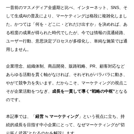
一昔前のマスメディア全盛期と比べ、インターネット、SNS、そ
して生成AIの普及により、マーケティングは格段に複雑化しまし
た。かつては「何を・どこに・どれだけ出すか」を決めれば、あ
る程度の成果が得られた時代でしたが、今では情報の流通経路、
ユーザー行動、意思決定プロセスが多様化し、単純な施策では通
用しません。
企業理念、組織体制、商品開発、販路戦略、PR、顧客対応など
あらゆる活動を貫く軸がなければ、それぞれがバラバラに動き、
やがて競争力を失います。だからこそ、マーケティングの視点こ
そが企業活動をつなぎ、
成長を一貫して導く“戦略の中枢”
となる
のです。
本記事では、「
経営 ≒ マーケティング
」という視点に立ち、持
続的成長を目指す中小企業にとって、なぜマーケティングが“切
り拓く武器”となるのかを解説します。