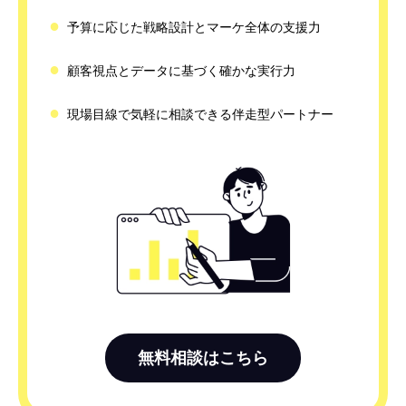
●
予算に応じた戦略設計とマーケ全体の支援力
●
顧客視点とデータに基づく確かな実行力
●
現場目線で気軽に相談できる伴走型パートナー
無料相談はこちら




TOP
LINE登録
無料相談
資料請求