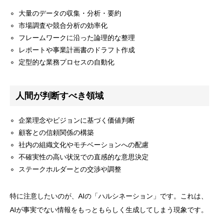
大量のデータの収集・分析・要約
市場調査や競合分析の効率化
フレームワークに沿った論理的な整理
レポートや事業計画書のドラフト作成
定型的な業務プロセスの自動化
人間が判断すべき領域
企業理念やビジョンに基づく価値判断
顧客との信頼関係の構築
社内の組織文化やモチベーションへの配慮
不確実性の高い状況での直感的な意思決定
ステークホルダーとの交渉や調整
特に注意したいのが、AIの「ハルシネーション」です。これは、




AIが事実でない情報をもっともらしく生成してしまう現象です。
TOP
LINE登録
無料相談
資料請求