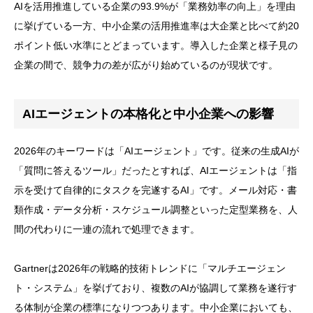
AIを活用推進している企業の93.9%が「業務効率の向上」を理由
に挙げている一方、中小企業の活用推進率は大企業と比べて約20
ポイント低い水準にとどまっています。導入した企業と様子見の
企業の間で、競争力の差が広がり始めているのが現状です。
AIエージェントの本格化と中小企業への影響
2026年のキーワードは「AIエージェント」です。従来の生成AIが
「質問に答えるツール」だったとすれば、AIエージェントは「指
示を受けて自律的にタスクを完遂するAI」です。メール対応・書
類作成・データ分析・スケジュール調整といった定型業務を、人
間の代わりに一連の流れで処理できます。
Gartnerは2026年の戦略的技術トレンドに「マルチエージェン
ト・システム」を挙げており、複数のAIが協調して業務を遂行す
る体制が企業の標準になりつつあります。中小企業においても、